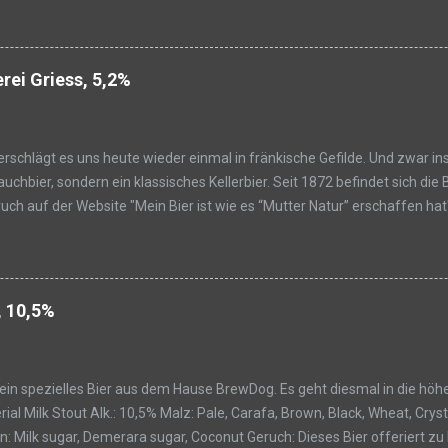
Bier zu Beginn eine schöne Zitrusnote. Genauer eine Mischung aus Zitro
chte Ananas-Aromen. Dazu passend bildet eine runde weiche Malzbasis e
nge in der Nase erhalten und wird dabei weder zu stark stechend zitrusl
erei Griess, 5,2%
 zu Beginn wieder die Fruchtigkeit des Hopfens. Auch hier Zitrusaromen
rschlägt es uns heute wieder einmal in fränkische Gefilde. Und zwar i
uchbier, sondern ein klassisches Kellerbier. Seit 1872 befindet sich die 
pruch auf der Website "Mein Bier ist wie es “Mutter Natur” erschaffen hat"
yrischem Reinheitsgebot erlaubt wären. Also dann mal ran an die Natur.
Malz:k.A. Hopfen: k.A. IBU: k.A. Besonderheiten: k.A. Geruch: Dieses Bier
opfen mit leichter Zitruscharakteristik arbeitet sich nach vorn und find
t finden sich Aromen der Hefe wieder, die mit dem leicht trüben Anblick
, 10,5%
ils. Geschmack: Der Antrunk ist ...
ein spezielles Bier aus dem Hause BrewDog. Es geht diesmal in die höh
al Milk Stout Alk.: 10,5% Malz: Pale, Carafa, Brown, Black, Wheat, Crys
n: Milk sugar, Demerara sugar, Coconut Geruch: Dieses Bier offeriert z