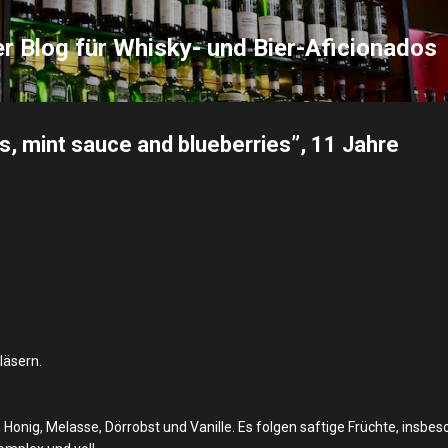
Direkt zum Hauptbereich
Der Blog für Whisky- und Bier-Aficionados
 mint sauce and blueberries”, 11 Jahre
läsern.
 Honig, Melasse, Dörrobst und Vanille. Es folgen saftige Früchte, insbe