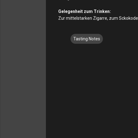
Gelegenheit zum Trinken:
Zur mittelstarken Zigarre, zum Sckokode
Tasting Notes
K
o
m
m
e
n
t
a
r
e