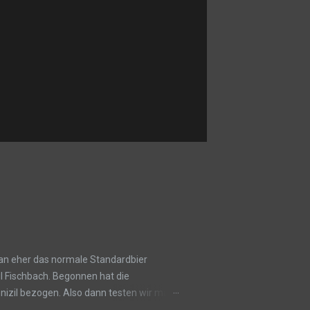
an eher das normale Standardbier
il Fischbach. Begonnen hat die
izil bezogen. Also dann testen wir mal
k.A. Besonderheiten: k.A. Geruch: Im