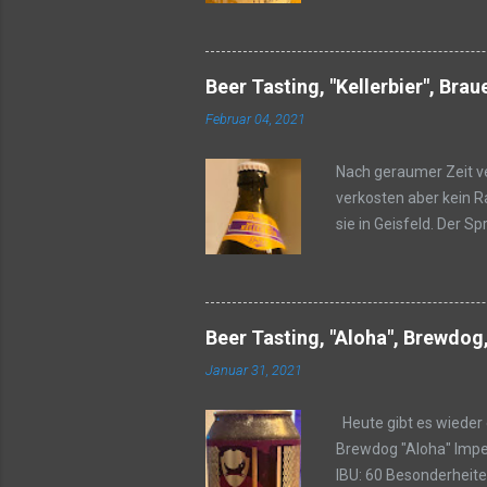
Geruch bietet dieses 
finden sich sogar lei
Fruchtigkeit bleibt la
Beer Tasting, "Kellerbier", Brau
Geschmack findet sich
Februar 04, 2021
Nach geraumer Zeit ve
verkosten aber kein Ra
sie in Geisfeld. Der S
Zusätze, die gemäß ba
Kellerbier Alk.: 5,2% 
Malzbasis. Ein Hauch H
Vollbiernote. Versteck
Beer Tasting, "Aloha", Brewdog
Vertreter dieses Bierst
Januar 31, 2021
Heute gibt es wieder 
Brewdog "Aloha" Imperi
IBU: 60 Besonderheite