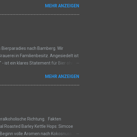
MEHR ANZEIGEN
ne und Mandarine. Im Laufe der Zeit
ine schöne Grundcharakteristik. Dir
astig oder zu weich. Geschmack: Im
 mit Mandarinen-/...
ns Bierparadies nach Bamberg. Wir
Brauerei in Familienbesitz. Angesiedelt ist
 - ist ein klares Statement für Bier ohne
 Fakten Brauerei Griess "Kellerbier"
MEHR ANZEIGEN
 beginnt mit einer schönen würzigen
et die Kombination in einer klassischen
 im Glas harmonieren. Ein klassischer
eralkoholische Richtung. Fakten
tal Roasted Barley Kettle Hops: Simcoe
u Beginn volle Aromen nach Kokosnuss.