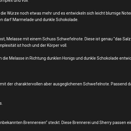
omplex und voll.
h die Würze noch etwas mehr und es entwickeln sich leicht blumige Not
len darf Marmelade und dunkle Schokolade.
bst, Melasse mit einem Schuss Schwefelnote. Diese ist genau "das Sal
plexität ist hoch und der Körper voll.
 die Melasse in Richtung dunklen Honigs und dunkle Schokolade entwick
er mit der charaktervollen aber ausgeglichenen Schwefelnote. Passend 
s.
"unbekannten Brennereien" steckt. Diese Brennerei und Sherry passen