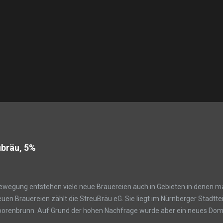
ubräu, 5%
Bewegung entstehen viele neue Brauereien auch in Gebieten in denen m
euen Brauereien zählt die StreuBräu eG. Sie liegt im Nürnberger Stadtte
oorenbrunn. Auf Grund der hohen Nachfrage wurde aber ein neues Domn
StreuBräu eG "Lagerbier" Helles Alk.: 5,0% Malz:k.A. Hopfen: k.A. IBU: 