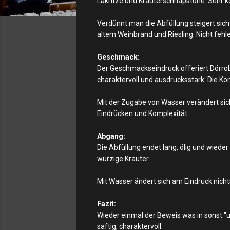
Lakritze und Kräuterschnapstöne. Sehr k
Verdünnt man die Abfüllung steigert sic
altem Weinbrand und Riesling. Nicht feh
Geschmack:
Der Geschmackseindruck offeriert Dörro
charaktervoll und ausdrucksstark. Die Kom
Mit der Zugabe von Wasser verändert sich
Eindrücken und Komplexität.
Abgang:
Die Abfüllung endet lang, ölig und wied
würzige Kräuter.
Mit Wasser ändert sich am Eindruck nicht
Fazit:
Wieder einmal der Beweis was in sonst 
saftig, charaktervoll.